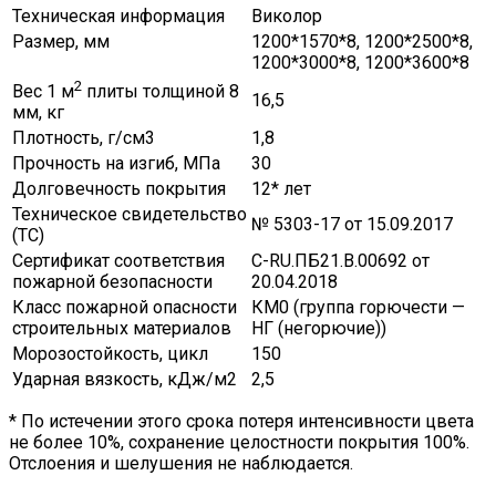
Техническая информация
Виколор
Размер, мм
1200*1570*8, 1200*2500*8,
1200*3000*8, 1200*3600*8
2
Вес 1 м
плиты толщиной 8
16,5
мм, кг
Плотность, г/см3
1,8
Прочность на изгиб, МПа
30
Долговечность покрытия
12* лет
Техническое свидетельство
№ 5303-17 от 15.09.2017
(ТС)
Сертификат соответствия
C-RU.ПБ21.В.00692 от
пожарной безопасности
20.04.2018
Класс пожарной опасности
КМ0 (группа горючести —
строительных материалов
НГ (негорючие))
Морозостойкость, цикл
150
Ударная вязкость, кДж/м2
2,5
* По истечении этого срока потеря интенсивности цвета
не более 10%, сохранение целостности покрытия 100%.
Отслоения и шелушения не наблюдается.