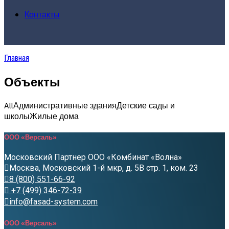
Контакты
Главная
Объекты
All
Административные здания
Детские сады и
школы
Жилые дома
ООО «Версаль»
Московский Партнер ООО «Комбинат «Волна»
Москва, Московский 1-й мкр, д. 5В стр. 1, ком. 23
8 (800) 551-66-92
+7 (499) 346-72-39
info@fasad-system.com
ООО «Версаль»