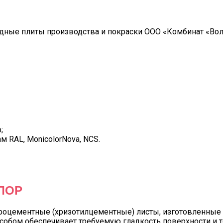
ные плиты производства и покраски ООО «Комбинат «Волн
;
м RAL, MonicolorNova, NCS.
ЛОР
роцементные (хризотилцементные) листы, изготовленные
особом обеспечивает требуемую гладкость поверхности и 