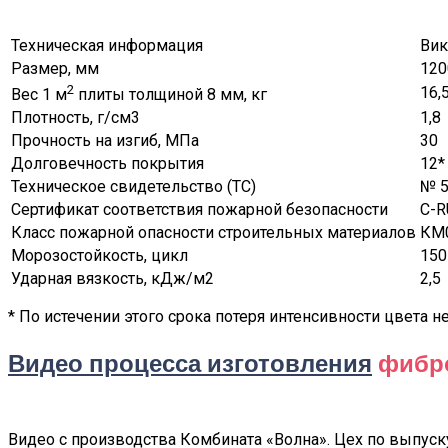
Техническая информация
Вик
Размер, мм
120
2
16,
Вес 1 м
плиты толщиной 8 мм, кг
Плотность, г/см3
1,8
Прочность на изгиб, МПа
30
Долговечность покрытия
12*
Техническое свидетельство (ТС)
№ 5
Сертификат соответствия пожарной безопасности
C-R
Класс пожарной опасности строительных материалов
КМ0
Морозостойкость, цикл
150
Ударная вязкость, кДж/м2
2,5
* По истечении этого срока потеря интенсивности цвета 
Видео процесса изготовления
фибр
Видео с производства Комбината «Волна». Цех по выпуск