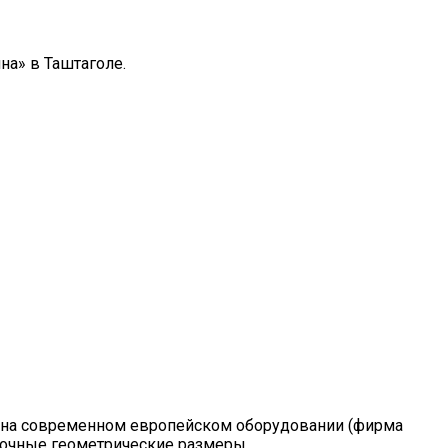
а» в Таштаголе.
 на современном европейском оборудовании (фирма
точные геометрические размеры.