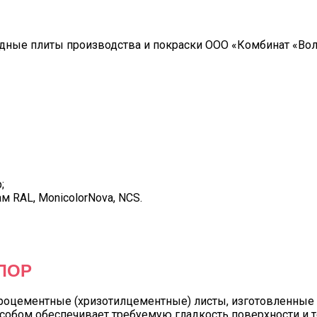
ные плиты производства и покраски ООО «Комбинат «Волн
;
м RAL, MonicolorNova, NCS.
ЛОР
роцементные (хризотилцементные) листы, изготовленные
особом обеспечивает требуемую гладкость поверхности и 