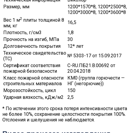
Размер, мм
1200*1570*8, 1200*2500*8,
1200*3000*8, 1200*3600*8
2
Вес 1 м
плиты толщиной 8
16,5
мм, кг
Плотность, г/см3
1,8
Прочность на изгиб, МПа
30
Долговечность покрытия
12* лет
Техническое свидетельство
№ 5303-17 от 15.09.2017
(ТС)
Сертификат соответствия
C-RU.ПБ21.В.00692 от
пожарной безопасности
20.04.2018
Класс пожарной опасности
КМ0 (группа горючести —
строительных материалов
НГ (негорючие))
Морозостойкость, цикл
150
Ударная вязкость, кДж/м2
2,5
* По истечении этого срока потеря интенсивности цвета
не более 10%, сохранение целостности покрытия 100%.
Отслоения и шелушения не наблюдается.