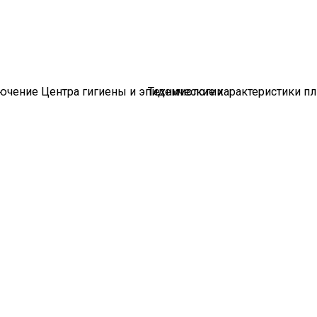
ючение Центра гигиены и эпидемиологии
Технические характеристики п