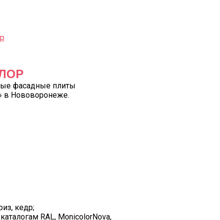
ЛОР
ные фасадные плиты
» в Нововоронеже.
из, кедр;
 каталогам RAL, MonicolorNova,