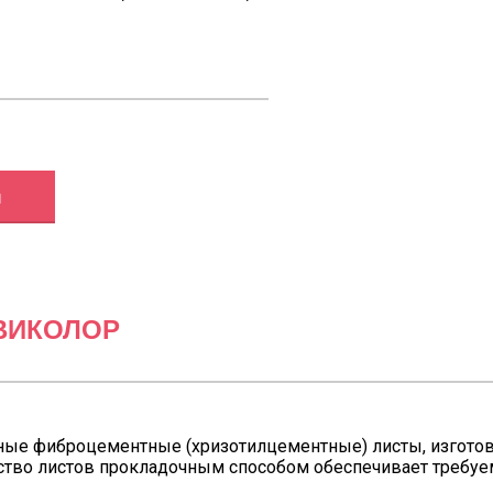
ы
ВИКОЛОР
ные фиброцементные (хризотилцементные) листы, изгот
дство листов прокладочным способом обеспечивает требуе