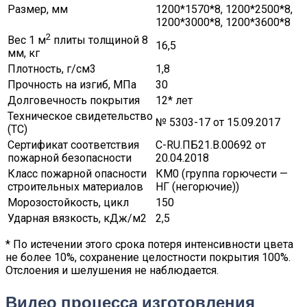
Размер, мм
1200*1570*8, 1200*2500*8,
1200*3000*8, 1200*3600*8
2
Вес 1 м
плиты толщиной 8
16,5
мм, кг
Плотность, г/см3
1,8
Прочность на изгиб, МПа
30
Долговечность покрытия
12* лет
Техническое свидетельство
№ 5303-17 от 15.09.2017
(ТС)
Сертификат соответствия
C-RU.ПБ21.В.00692 от
пожарной безопасности
20.04.2018
Класс пожарной опасности
КМ0 (группа горючести —
строительных материалов
НГ (негорючие))
Морозостойкость, цикл
150
Ударная вязкость, кДж/м2
2,5
* По истечении этого срока потеря интенсивности цвета
не более 10%, сохранение целостности покрытия 100%.
Отслоения и шелушения не наблюдается.
Видео процесса изготовления