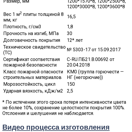
Размер, мм
1200*1570*8, 1200*2500*8,
1200*3000*8, 1200*3600*8
2
Вес 1 м
плиты толщиной 8
16,5
мм, кг
Плотность, г/см3
1,8
Прочность на изгиб, МПа
30
Долговечность покрытия
12* лет
Техническое свидетельство
№ 5303-17 от 15.09.2017
(ТС)
Сертификат соответствия
C-RU.ПБ21.В.00692 от
пожарной безопасности
20.04.2018
Класс пожарной опасности
КМ0 (группа горючести —
строительных материалов
НГ (негорючие))
Морозостойкость, цикл
150
Ударная вязкость, кДж/м2
2,5
* По истечении этого срока потеря интенсивности цвета
не более 10%, сохранение целостности покрытия 100%.
Отслоения и шелушения не наблюдается.
Видео процесса изготовления