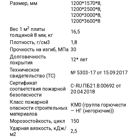
Размер, мм
1200*1570*8,
1200*2500*8,
1200*3000*8,
1200*3600*8
2
Вес 1 м
плиты
16,5
толщиной 8 мм, кг
Плотность, г/см3
1,8
Прочность на изгиб, МПа
30
Долговечность
12* лет
покрытия
Техническое
№ 5303-17 от 15.09.2017
свидетельство (ТС)
Сертификат
C-RU.ПБ21.В.00692 от
соответствия пожарной
20.04.2018
безопасности
Класс пожарной
КМ0 (группа горючести
опасности строительных
— НГ (негорючие))
материалов
Морозостойкость, цикл
150
Ударная вязкость, кДж/
2,5
м2