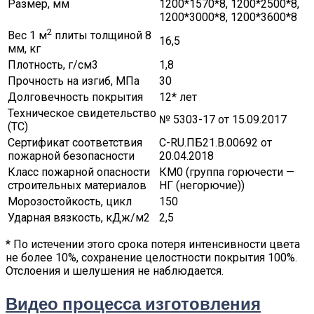
Размер, мм
1200*1570*8, 1200*2500*8,
1200*3000*8, 1200*3600*8
2
Вес 1 м
плиты толщиной 8
16,5
мм, кг
Плотность, г/см3
1,8
Прочность на изгиб, МПа
30
Долговечность покрытия
12* лет
Техническое свидетельство
№ 5303-17 от 15.09.2017
(ТС)
Сертификат соответствия
C-RU.ПБ21.В.00692 от
пожарной безопасности
20.04.2018
Класс пожарной опасности
КМ0 (группа горючести —
строительных материалов
НГ (негорючие))
Морозостойкость, цикл
150
Ударная вязкость, кДж/м2
2,5
* По истечении этого срока потеря интенсивности цвета
не более 10%, сохранение целостности покрытия 100%.
Отслоения и шелушения не наблюдается.
Видео процесса изготовления