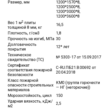
Размер, мм
1200*1570*8,
1200*2500*8,
1200*3000*8,
1200*3600*8
2
Вес 1 м
плиты
16,5
толщиной 8 мм, кг
Плотность, г/см3
1,8
Прочность на изгиб, МПа
30
Долговечность
12* лет
покрытия
Техническое
№ 5303-17 от 15.09.2017
свидетельство (ТС)
Сертификат
C-RU.ПБ21.В.00692 от
соответствия пожарной
20.04.2018
безопасности
Класс пожарной
КМ0 (группа горючести
опасности строительных
— НГ (негорючие))
материалов
Морозостойкость, цикл
150
Ударная вязкость, кДж/
2,5
м2