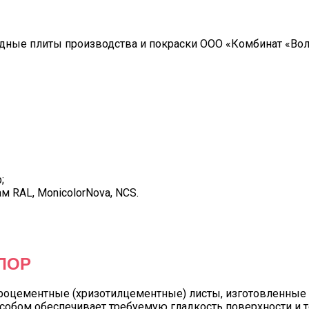
ные плиты производства и покраски ООО «Комбинат «Вол
;
м RAL, MonicolorNova, NCS.
ЛОР
роцементные (хризотилцементные) листы, изготовленные
особом обеспечивает требуемую гладкость поверхности и 