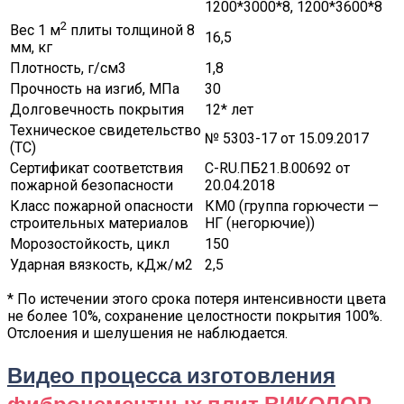
1200*3000*8, 1200*3600*8
2
Вес 1 м
плиты толщиной 8
16,5
мм, кг
Плотность, г/см3
1,8
Прочность на изгиб, МПа
30
Долговечность покрытия
12* лет
Техническое свидетельство
№ 5303-17 от 15.09.2017
(ТС)
Сертификат соответствия
C-RU.ПБ21.В.00692 от
пожарной безопасности
20.04.2018
Класс пожарной опасности
КМ0 (группа горючести —
строительных материалов
НГ (негорючие))
Морозостойкость, цикл
150
Ударная вязкость, кДж/м2
2,5
* По истечении этого срока потеря интенсивности цвета
не более 10%, сохранение целостности покрытия 100%.
Отслоения и шелушения не наблюдается.
Видео процесса изготовления
фиброцементных плит ВИКОЛОР