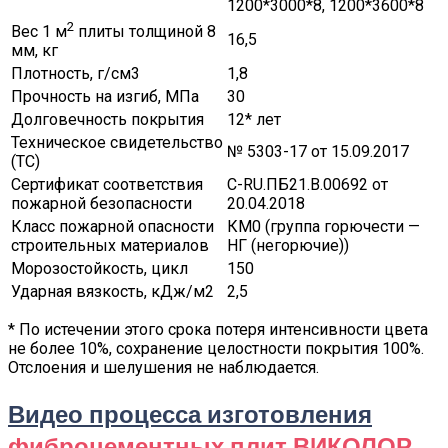
1200*3000*8, 1200*3600*8
2
Вес 1 м
плиты толщиной 8
16,5
мм, кг
Плотность, г/см3
1,8
Прочность на изгиб, МПа
30
Долговечность покрытия
12* лет
Техническое свидетельство
№ 5303-17 от 15.09.2017
(ТС)
Сертификат соответствия
C-RU.ПБ21.В.00692 от
пожарной безопасности
20.04.2018
Класс пожарной опасности
КМ0 (группа горючести —
строительных материалов
НГ (негорючие))
Морозостойкость, цикл
150
Ударная вязкость, кДж/м2
2,5
* По истечении этого срока потеря интенсивности цвета
не более 10%, сохранение целостности покрытия 100%.
Отслоения и шелушения не наблюдается.
Видео процесса изготовления
фиброцементных плит ВИКОЛОР