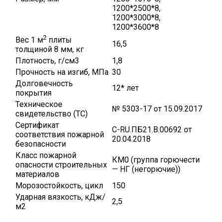
1200*2500*8,
1200*3000*8,
1200*3600*8
2
Вес 1 м
плиты
16,5
толщиной 8 мм, кг
Плотность, г/см3
1,8
Прочность на изгиб, МПа
30
Долговечность
12* лет
покрытия
Техническое
№ 5303-17 от 15.09.2017
свидетельство (ТС)
Сертификат
C-RU.ПБ21.В.00692 от
соответствия пожарной
20.04.2018
безопасности
Класс пожарной
КМ0 (группа горючести
опасности строительных
— НГ (негорючие))
материалов
Морозостойкость, цикл
150
Ударная вязкость, кДж/
2,5
м2