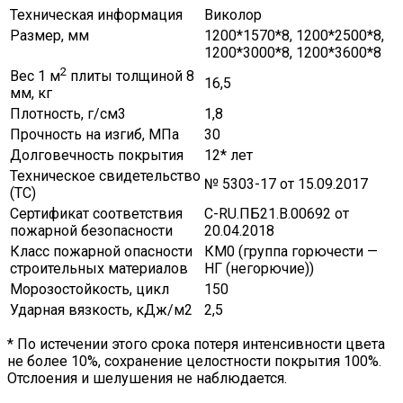
Техническая информация
Виколор
Размер, мм
1200*1570*8, 1200*2500*8,
1200*3000*8, 1200*3600*8
2
Вес 1 м
плиты толщиной 8
16,5
мм, кг
Плотность, г/см3
1,8
Прочность на изгиб, МПа
30
Долговечность покрытия
12* лет
Техническое свидетельство
№ 5303-17 от 15.09.2017
(ТС)
Сертификат соответствия
C-RU.ПБ21.В.00692 от
пожарной безопасности
20.04.2018
Класс пожарной опасности
КМ0 (группа горючести —
строительных материалов
НГ (негорючие))
Морозостойкость, цикл
150
Ударная вязкость, кДж/м2
2,5
* По истечении этого срока потеря интенсивности цвета
не более 10%, сохранение целостности покрытия 100%.
Отслоения и шелушения не наблюдается.