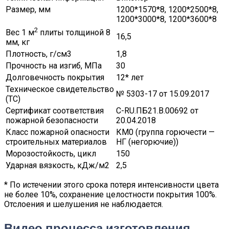
Размер, мм
1200*1570*8, 1200*2500*8,
1200*3000*8, 1200*3600*8
2
Вес 1 м
плиты толщиной 8
16,5
мм, кг
Плотность, г/см3
1,8
Прочность на изгиб, МПа
30
Долговечность покрытия
12* лет
Техническое свидетельство
№ 5303-17 от 15.09.2017
(ТС)
Сертификат соответствия
C-RU.ПБ21.В.00692 от
пожарной безопасности
20.04.2018
Класс пожарной опасности
КМ0 (группа горючести —
строительных материалов
НГ (негорючие))
Морозостойкость, цикл
150
Ударная вязкость, кДж/м2
2,5
* По истечении этого срока потеря интенсивности цвета
не более 10%, сохранение целостности покрытия 100%.
Отслоения и шелушения не наблюдается.
Видео процесса изготовления