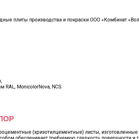
ные плиты производства и покраски ООО «Комбинат «Волн
;
м RAL, MonicolorNova, NCS.
ЛОР
роцементные (хризотилцементные) листы, изготовленные
особом обеспечивает требуемую гладкость поверхности и 