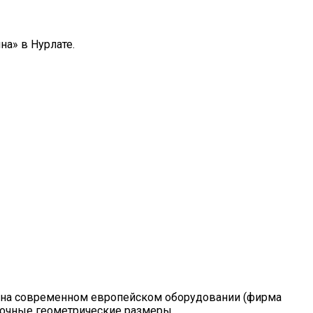
а» в Нурлате.
 на современном европейском оборудовании (фирма
точные геометрические размеры.