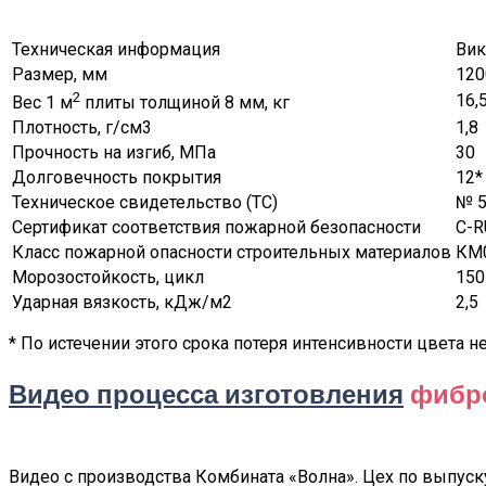
Техническая информация
Вик
Размер, мм
120
2
16,
Вес 1 м
плиты толщиной 8 мм, кг
Плотность, г/см3
1,8
Прочность на изгиб, МПа
30
Долговечность покрытия
12*
Техническое свидетельство (ТС)
№ 5
Сертификат соответствия пожарной безопасности
C-R
Класс пожарной опасности строительных материалов
КМ0
Морозостойкость, цикл
150
Ударная вязкость, кДж/м2
2,5
* По истечении этого срока потеря интенсивности цвета 
Видео процесса изготовления
фибр
Видео с производства Комбината «Волна». Цех по выпуск